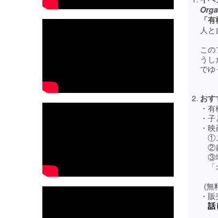
Orga
「有
人と
この
うし
でゆ
おす
・有
・子
・映
①こ
②農
③地
「オ
(無
・販
話