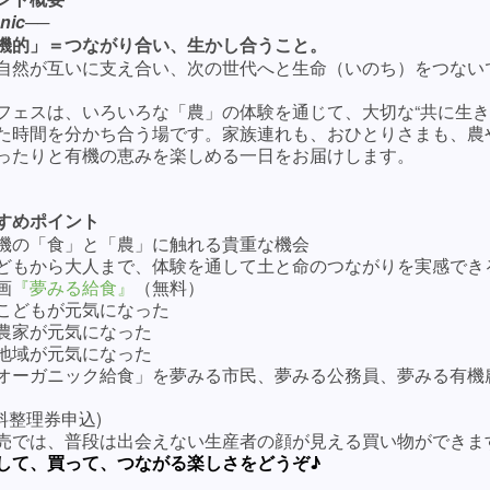
nic
──
機的」＝つながり合い、生かし合うこと。
自然が互いに支え合い、次の世代へと生命（いのち）をつない
フェスは、いろいろな「農」の体験を通じて、大切な“共に生き
た時間を分かち合う場です。家族連れも、おひとりさまも、農
ったりと有機の恵みを楽しめる一日をお届けします。
すめポイント
機の「食」と「農」に触れる貴重な機会
どもから大人まで、体験を通して土と命のつながりを実感でき
画
『夢みる給食』
（無料）
どもが元気になった
家が元気になった
域が元気になった
ーガニック給食」を夢みる市民、夢みる公務員、夢みる有機
料整理券申込)
売では、普段は出会えない生産者の顔が見える買い物ができま
して、買って、つながる楽しさをどうぞ♪