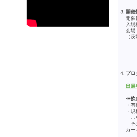
開催
開催日
入場
会場
（茨
プロ
出展
🥕飲
・有
・規
…
その
カー