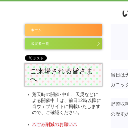
ホーム
出展者一覧
ご来場される皆さま
当日は
へ
ガニッ
荒天時の開催･中止、天災などに
よる開催中止は、前日12時以降に
野菜収
当ウェブサイトに掲載いたします
ので、ご確認ください。
の歴史
⚠️ごみ削減のお願い⚠️