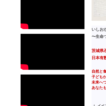
いしお
〜生命
茨城県
日本有
自然と
子ども
未来へ
あなた
イベ