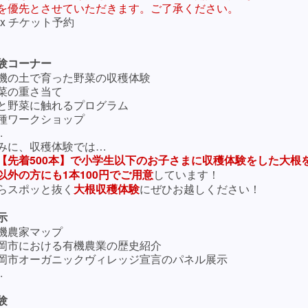
を優先とさせていただきます。ご了承ください。
tix チケット予約
体験コーナー
機の土で育った野菜の収穫体験
菜の重さ当て
と野菜に触れるプログラム
種ワークショップ
.
みに、収穫体験では…
【先着500本】で小学生以下のお子さまに収穫体験をした大根
以外の方にも1本100円でご用意
しています！
らスポッと抜く
大根収穫体験
にぜひお越しください！
示
機農家マップ
岡市における有機農業の歴史紹介
岡市オーガニックヴィレッジ宣言のパネル展示
.
験