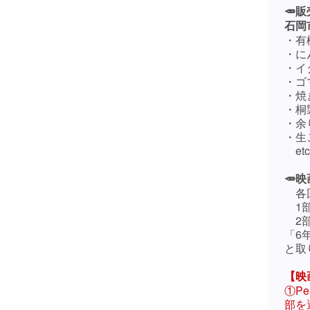
🥕
石岡
・有
・に
・イ
・ゴ
・焼
・桐
・余
・生
etc
🥕
各回
1部
2部
「6
と取
【映
①P
部を