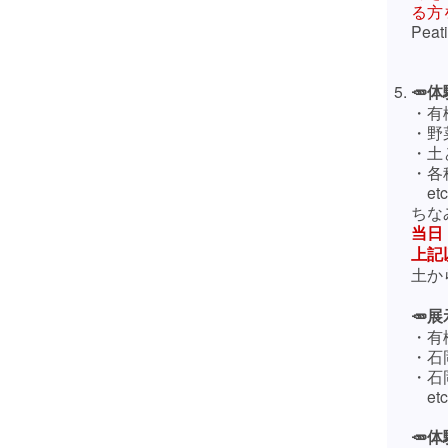
る方
Pea
🥕
・有
・野
・土
・各
etc
ちな
当日
上記
土か
🥕展
・有
・石
・石
etc
🥕体