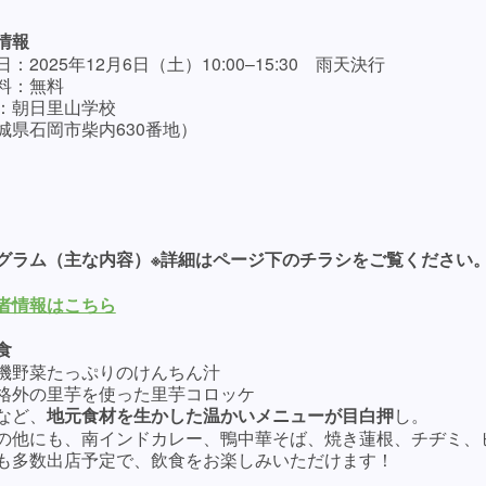
情報
：2025年12月6日（土）10:00–15:30 雨天決行
料：無料
：朝日里山学校
城県石岡市柴内630番地）
グラム（主な内容）※詳細はページ下のチラシをご覧ください
者情報はこちら
食
機野菜たっぷりのけんちん汁
格外の里芋を使った里芋コロッケ
など、
地元食材を生かした温かいメニューが目白押
し。
他にも、南インドカレー、鴨中華そば、焼き蓮根、チヂミ、
も多数出店予定で、飲食をお楽しみいただけます！