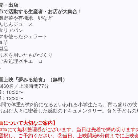
販売・出店
市で活動する生産者・お店が大集合！
機野菜や有機米、卵など
んじんジュース
タリアパン
マを使ったジェラート
き芋
製品
り木を用いたものづくり
ごみ処理器キエーロ
.
映画上映『夢みる給食』（無料）
60名／上映時間77分
：10:30〜
：13:30〜
年間で体重が約2倍になるといわれる小学生たち。育ち盛りの
り組む人々に密着した感動のドキュメンタリー。食と子どもの
画について大切なご案内】
eatixにて無料整理券がございます。当日は先着で締め切りま
選択し、ご予約ください。
②当日、上映開始5分前までに上映