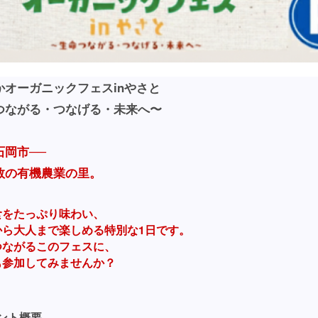
かオーガニックフェスinやさと
つながる・つなげる・未来へ〜
石岡市──
数の有機農業の里。
食をたっぷり味わい、
から大人まで楽しめる特別な1日です。
つながるこのフェスに、
も参加してみませんか？
ント概要